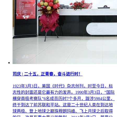
司庆 | 二十五，正青春，奋斗进行时！
1923年3月3日，美国《时代》杂志创刊，时至今日，标
志性的封面还是它最有力的发声。1990年3月3日，“国际
横穿南极考察队”6名成员历时7个多月，跋涉5984公里，
终于到达了前苏联和平站。这是二十世纪人类在到达地
球两极、登上地球之巅珠穆朗玛峰、飞上月球之后取得