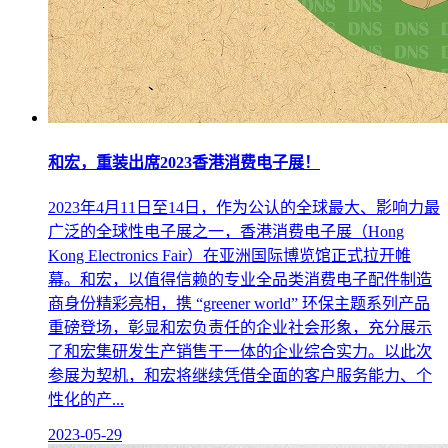
和宏，重装出席2023香港消费电子展！
2023年4月11日至14日，作为公认的全球最大、影响力最
广泛的全球性电子展之一，香港消费电子展（Hong
Kong Electronics Fair）在亚洲国际博览馆正式拉开帷
幕。和宏，以值得信赖的专业全品类消费电子配件制造
商身份精彩亮相，携 “greener world” 环保主题系列产品
重磅登场，彰显和宏负责任的企业社会形象，充分展示
了和宏集研发生产销售于一体的企业综合实力。以此次
参展为契机，和宏将继续凭借全面的客户服务能力、个
性化的产...
2023-05-29