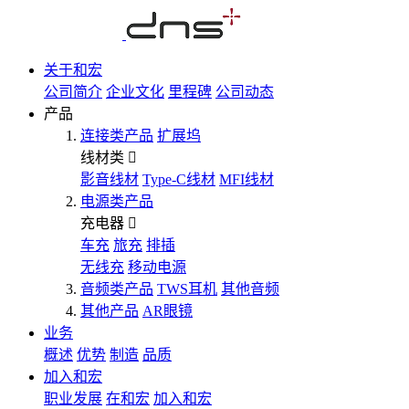
关于和宏
公司简介
企业文化
里程碑
公司动态
产品
连接类产品
扩展坞
线材类
影音线材
Type-C线材
MFI线材
电源类产品
充电器
车充
旅充
排插
无线充
移动电源
音频类产品
TWS耳机
其他音频
其他产品
AR眼镜
业务
概述
优势
制造
品质
加入和宏
职业发展
在和宏
加入和宏