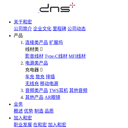
关于和宏
公司简介
企业文化
里程碑
公司动态
产品
连接类产品
扩展坞
线材类
影音线材
Type-C线材
MFI线材
电源类产品
充电器
车充
旅充
排插
无线充
移动电源
音频类产品
TWS耳机
其他音频
其他产品
AR眼镜
业务
概述
优势
制造
品质
加入和宏
职业发展
在和宏
加入和宏