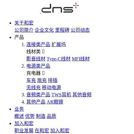
关于和宏
公司简介
企业文化
里程碑
公司动态
产品
连接类产品
扩展坞
线材类
影音线材
Type-C线材
MFI线材
电源类产品
充电器
车充
旅充
排插
无线充
移动电源
音频类产品
TWS耳机
其他音频
其他产品
AR眼镜
业务
概述
优势
制造
品质
加入和宏
职业发展
在和宏
加入和宏