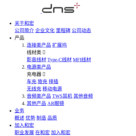
关于和宏
公司简介
企业文化
里程碑
公司动态
产品
连接类产品
扩展坞
线材类
影音线材
Type-C线材
MFI线材
电源类产品
充电器
车充
旅充
排插
无线充
移动电源
音频类产品
TWS耳机
其他音频
其他产品
AR眼镜
业务
概述
优势
制造
品质
加入和宏
职业发展
在和宏
加入和宏