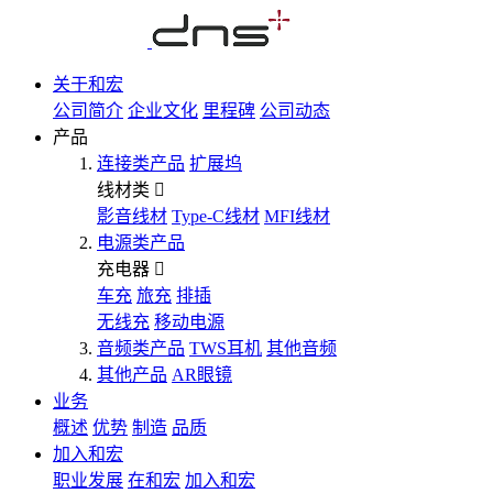
关于和宏
公司简介
企业文化
里程碑
公司动态
产品
连接类产品
扩展坞
线材类
影音线材
Type-C线材
MFI线材
电源类产品
充电器
车充
旅充
排插
无线充
移动电源
音频类产品
TWS耳机
其他音频
其他产品
AR眼镜
业务
概述
优势
制造
品质
加入和宏
职业发展
在和宏
加入和宏