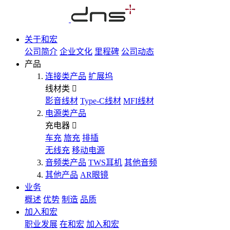
关于和宏
公司简介
企业文化
里程碑
公司动态
产品
连接类产品
扩展坞
线材类
影音线材
Type-C线材
MFI线材
电源类产品
充电器
车充
旅充
排插
无线充
移动电源
音频类产品
TWS耳机
其他音频
其他产品
AR眼镜
业务
概述
优势
制造
品质
加入和宏
职业发展
在和宏
加入和宏