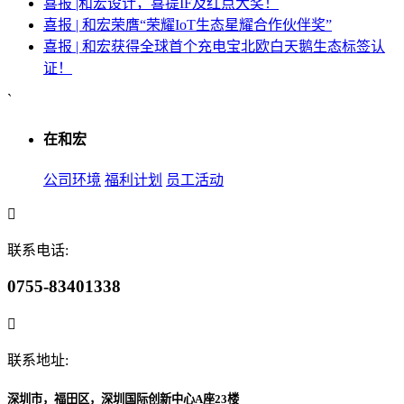
喜报 |和宏设计，喜提IF及红点大奖！
喜报 | 和宏荣膺“荣耀IoT生态星耀合作伙伴奖”
喜报 | 和宏获得全球首个充电宝北欧白天鹅生态标签认
证！
`
在和宏
公司环境
福利计划
员工活动
联系电话:
0755-83401338
联系地址:
深圳市，福田区，深圳国际创新中心A座23楼