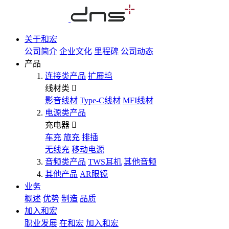
关于和宏
公司简介
企业文化
里程碑
公司动态
产品
连接类产品
扩展坞
线材类
影音线材
Type-C线材
MFI线材
电源类产品
充电器
车充
旅充
排插
无线充
移动电源
音频类产品
TWS耳机
其他音频
其他产品
AR眼镜
业务
概述
优势
制造
品质
加入和宏
职业发展
在和宏
加入和宏